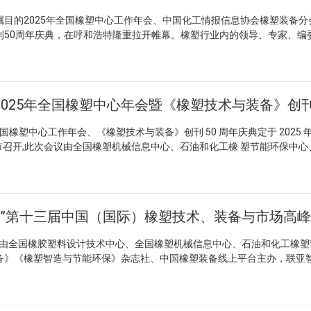
瞩目的2025年全国橡塑中心工作年会、中国化工情报信息协会橡塑装备分
刊50周年庆典，在呼和浩特隆重拉开帷幕。橡塑行业内的领导、专家、编
一堂，聚焦橡塑行业的发展大计，共商行业内的信息工作及创新经济未来。
心主任郑玉胜先生率先致开幕词，并作了主旨发言。在发言中，郑玉胜
络，分析总结了行业发展现状及发展建议，为后续的相关工作清晰地指明
位内蒙古富特橡塑机械有限公司总经理韩宇先生，以及《橡塑技术与装备
公司总经理王立杰先生，分别致以热情洋溢的欢迎辞，诚挚地表达了对各
设计技术中心主任郑玉胜先生致开幕词内蒙古富特橡塑机械有限公司总经
橡塑中心工作年会、《橡塑技术与装备》创刊 50 周年庆典定于 2025 年 
公司总经理王立杰先生致欢迎辞 中国化工情报信息协会副会长刘宇先
浩特市召开,此次会议由全国橡塑机械信息中心、石油和化工橡 塑节能环保中心
；中国石油和化工勘察设计协会副会长齐福海先生、橡塑装备分会代表常
智造与节能环保》杂志社、全国橡胶塑料设 计技术中心、全国橡胶塑料技
致辞；全国橡塑中心资深顾问、中国橡胶工业协会原会长鞠洪振先生在会
好本次大会，请全国橡塑中心的专委（技术）委员、专家、资深顾问、
他回顾了“十四五”期间中国橡胶工业创新发展所取得的显著成就，深入分
塑技术与装备》编委以及授奖单位及个人务必参加会议 ，会议还诚 邀橡
题，还对“十五五”橡机行业的发展前景进行了展望。中国化工情报信息协
业知名人士、企业营销管理人员等专业人士参加。一、主要会议内容 1
油和化工勘察设计协会副会长齐福海先生致辞橡塑装备分会代表常务副理
形势分析以及中国橡机现状与今后发展创新之路； 2.成员单位经验交
会原会长鞠洪振先生作主题发言 在三个中心平台工作报告环节，中国
信橡塑装备分会成立； 4.汇报全国橡塑机械信息中心 2023～2024
霞副理事长、《橡塑技术与装备》王玺主编以及中国石油和化工勘察设计
日，由全国橡胶塑料设计技术中心、全国橡塑机械信息中心、石油和化工橡塑
表彰 2023～2024年度优秀信息工作者； 5.《橡塑技术与装备》杂志创刊
后分别作了2023-2024年度工作报告，从多个维度全方位展示了全国橡
备》《橡塑智造与节能环保》杂志社、中国橡塑装备线上平台主办，联亚
4 年度工作及 2025 年工作 设想，表彰 2023～2024 年度优秀编委； 6
所收获的成果，以及整个橡塑行业的信息化发展脉络，为今后工作起到桥
的 2024 年“联亚智能杯”第十三届中国（国际）橡塑技术、装备与市场
024 年度工作及 2025 年度工作设想； 7.表彰标准化工作先进个人； 
息协会橡塑装备分会魏霞副理事长作工作报告《橡塑技术与装备》王玺主编
本次会议上，全国主要轮胎、橡胶机械、橡胶制品、相关配套企业资深人
年十位杰出奉献者； 9.宣布（2025）中国橡塑机及其配套行业“优质
设计协会橡塑专业委员会杨静秘书长作工作报告 会上还举行了隆重的
的专家、学术界教授及科研人员等200余人汇聚一堂，共同探讨行业发展
时间2025 年 8 月 14 日全天报到，8 月 15～16 日开会，8 月 17 