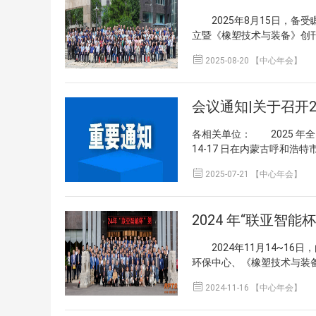
2025年8月15日，备受
立暨《橡塑技术与装备》创
企业代表等200余人齐聚

2025-08-20 【中心年会】
场 会议开场，全国橡塑中
细梳理了橡塑行业的发展脉
向。接着，本次会议承办单
会主任委员、蓝星工程有限
的热烈欢迎。全国橡胶塑料
各相关单位： 2025 年全国
先生致欢迎辞蓝星工程有限
14-17 日在内蒙古呼和
了橡塑装备分会成立的批示
《橡塑技术与装备》《橡塑
事长魏霞女士也依次进行了

2025-07-21 【中心年会】
家委员会联合举办。 为开
的主旨讲话更是引人关注，
问、 理事、信息员以及《橡
下行业、企业发展的热点问
协会及企业高层管理者、行
长刘宇先生宣读批示中国石
胎、橡胶制品现状与今后的
霞女士致辞中国橡胶工业协
技术与新产品推介； 3.中化
报信息协会橡塑装备分会魏
2024年11月14~16
中心工作及 2025 年工作并
塑专业委员会杨静秘书长，先
环保中心、《橡塑技术与装
周年庆典，汇报 2023～202
各机构在橡塑领域平台建设
技（苏州）有限公司独家协办
专业委员会汇报 2023～2

领作用。 中国化工情报信
2024-11-16 【中心年会】
坛，在江苏淮安顺利召开。
彰《橡塑技术与装备》五十周
作报告中国石油和化工勘察
要管理者、业界国内外权威
新产品”入围产品及单位。二、会议