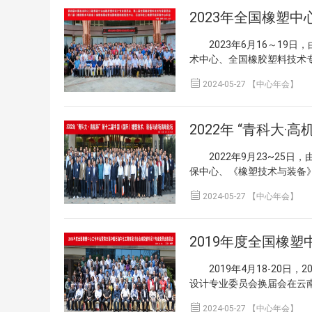
式，先后对在2023-202
分享最新技术成果和经验，
离会。三、会议地点会议地
2023年全国橡塑
行业“十四五”标准化创新
术与装备》编委会秘书长王
119 号 联系人：于婷 15
献的13位杰出奉献者进行了
限公司总裁马双华先生、淮
税专用发票”，请您于会前
新”入围产品的名单，并为
2023年6月16～19日
勘察设计协会副理事长齐福
行：招商银行北京玉泉路支行 银
富特橡塑机械有限公司颁发了纪
术中心、全国橡胶塑料技术
东先生等多位重磅嘉宾悉数
交纳，请通过微信、支付宝转
编委颁奖现场橡塑行业“十四
术与装备》《橡塑智造与节
大会首先由郑玉胜主任致开

携带家属，费用自理。 3.
2024-05-27 【中心年会】
献者”颁奖现场第二届第3批“
独家承办的2023 年全国
表表示了诚挚的感谢，感谢
当天路线： （1）乘车路
中国橡塑机及其配套行业“
威专家、学术界教授及科研
绿色发展、数字应用、品牌
浩特 火车站到酒店约3 公里
在主题报告环节，各位嘉宾
会首先由全国橡塑中心主任
是深入探讨橡塑工业在新时
约30 元。五、大会秘书处联
型挤出成型技术与装备的研
题，指出当前全国橡机行业
（苏州）有限公司总裁马双
与装备联系人：王 玺（1891
《电硫化在轮胎生产企业的
及提出目前全国近300家
春先生作主题发言中国石油
信息环保中心联系人：戚洪磊（
2022年9月23~25日
了《橡胶工厂公用工程节能
重点工作，如深入打造线上
先生致辞中国橡胶工业协会
话: 010-88198150 Ema
保中心、《橡塑技术与装备
新态势》；南京合智电力科
中心将继续发挥平台功能，
马双华先生和淮安地方政府
于 7 月 17 日前回传至
有限公司、青岛科技大学广饶橡
资介绍》报告，他们从不同
戴造成先生，中国石油和化

精彩的主题发言。中国石油
2024-05-27 【中心年会】
工作年会通知.pdf
术、装备与市场高峰论坛，
下午，会议进入分组讨论环
中国橡胶工业协会原会长鞠
先生以及中国橡胶工业协会
教授及科研人员、各橡塑机
期刊建设等诸多议题展开了
中心和橡胶工业的发展历程
价工作表示了高度赞扬与支
导 大会由《橡塑技术与装
一提的是，本次会议主办方
本次工作年会中，各机构负
振先生强调了自主研发创新
中心郑玉胜主任、青岛高机
回忆。 此次会议的成功举
塑料设计专业委员会秘书长
明之路上，前途广大，充满
油和化学工业联合会赵彩东
工情报信息协会橡塑装备分会
委员组成情况进行了说明。
心诚邀21位橡塑领域专家学
2019年4月18-20日
总工程师、全国橡塑机械信
会橡塑装备分会的成立，标
油和化工勘察设计协会橡胶
题展开学术研讨与新产品的
设计专业委员会换届会在云
大会首先由郑玉胜主任致开
业、科研机构等在技术研发
先生任主任委员，郑玉胜先
的，旨在促进创新思维、探
国橡胶塑料设计技术中心、
支持表示衷心的感谢，并指出

装备行业在国内乃至国际市
志强、孟辉、曲建、王鹍、
2024-05-27 【中心年会】