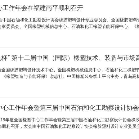
4年度全国橡塑行业信息化建设中有着突出贡献的优秀信息单位、“优秀编委”
探索适合中国橡胶塑料行业的快速发展之路。大会现场 本次大会由《
点：内蒙古开元名都大酒店地址：内蒙古自治区呼和浩特市赛罕区呼伦贝
中心工作年会在福建南平顺利召开
及制修订工作中的先进工作者，还有为《橡塑技术与装备》五十年发展作出
玺女士主持，全国橡胶塑料设计技术中心郑玉胜主任、联亚智能科技（苏
335581911四、会议费用及相关注意事项 1.会议费 2000 元/人，开具
表彰。会上宣布了第二届第3批（2025）中国橡塑机及其配套行业“优质、
安地方政府区长仁青卓玛女士以及经济开发区主任刘兴春先生。中国石油
汇至如下帐号： 收款单位：北京中新智创橡塑装备科技有限公司 开
相关企业颁发了铜牌和证书。随后，魏霞副理事长为本次会议的承办单位内
，由中国石油和化工勘察设计协会橡胶塑料设计专业委员会、全国橡胶塑料
海先生、中国橡胶工业协会原会长鞠洪振先生、中国石油和化学工业联合
行帐号： 110 935 047 810 801 （来款请注明“会议费”） 如
念证书和铜牌。2023-2024年度优秀信息单位颁奖现场2023-2024年
专家委员会、全国橡塑机械信息中心、石油和化工橡塑节能环保中心、《
到场。大会现场全国橡胶塑料设计技术中心主任郑玉胜先生致开幕词主
帐。 2. 参会代表住宿自理统一安排，协议价格 420 元/晚（含早餐
五”标准工作“突出贡献者”颁奖现场《橡塑技术与装备》五十年发展中的“
能环保》杂志社联合举办，福建建阳龙翔科技有限公司（以下简称为建阳
幕词并发表主旨讲话，郑玉胜先生首先代表本届论坛的主办方，向所有
 会议不安排接机接站，代表自行前往酒店，请见谅。 大会 8 月 14 
（2025）中国橡塑机及其配套行业“优质产品”颁奖现场第二届第3批“（20
橡塑中心工作年会在福建南平顺利召开。参加这次会议的代表有国内橡塑行
他们对论坛的大力支持。他强调了本次论坛的主题，即“科技创新、智能制
线 呼和浩特东火车站到酒店约 12公里，乘坐出租车大约20 元； 
创新产品”颁奖现场魏霞副理事长为本次会议的承办单位颁发铜牌和纪
人员、各橡塑机械及橡塑制品相关企业的领导及技术专家共计约150人
打造”。郑主任还指出，在全球经济环境日益复杂多变的当下，本次会议的
，乘坐出租车大约 10 元； 呼和浩特白塔机场到酒店 17 公里，乘坐出
纷纷带来精彩分享。内蒙古富特橡塑机械有限公司总经理韩宇带来了《橡
郑玉胜先生致开幕词并作主旨发言，介绍了当前橡机行业的基本状况和面
代的发展路径，并寻求有效策略以推动中国橡塑工业的快速发展。联亚智
系方式 秘书处负责联系人：魏 霞（18911556361 同微信） 橡塑
发和应用》的分享内容；中策橡胶（天津）有限公司资深副总经理王其营
向大型化、集团化、平台化、宽领域过渡和专、精、特、新模式发展的趋
华先生致欢迎辞淮安地方政府副区长仁青卓玛女士致欢迎辞经济开发区主
1556357 同微信） 橡塑专委会联 系人：杨 静（18911556355 
应用及效益分析》报告；青岛橡建工业工程有限公司能源技术所张家臣所
橡机制造基地已形成五大分布的格局，介绍了全国橡塑中心多年来坚持在做
和化学工业联合会赵彩东先生致辞中国石油和化工勘察设计协会副理事长
18911556352 同微信） 地址：北京市海淀区兰德华庭8-3-10
，由全国橡胶塑料设计技术中心、全国橡塑机械信息中心、石油和化工橡塑
系统》；青岛弯弓信息技术有限公司总经理焦清国介绍了《橡塑装备软件
线下融合发展版块、建立较完善的橡胶加工工程标准体系等，最后，郑主
原会长鞠洪振先生主题发言 接下来，联亚智能科技（苏州）有限公司
il：china-rp@vip.163.com crte@chinarpte.com请参会人员将回执填
》《橡塑智造与节能环保》杂志社、中国橡塑装备线上平台主办，青岛高
技有限公司销售总监张显斌作了《智能化高压开关、储能产品方案及储能
助推行业创新发展。主席台就坐的各位领导 随后，建阳龙翔董事长兼
的副区长仁青卓玛女士分别发表了热情的欢迎词。经济开发区的领导随后
会议秘书处请点击下方蓝字下载附件附件1：年会回执表 附件2：2025全国橡塑
胶工业研究院协办的 2022 年 “青科大·高机杯”第十二届中国（国际）
视角分享了橡塑行业的前沿技术与发展动态，让与会代表眼前一亮。 
工勘察设计协会副理事长齐福海先生、中国化工情报信息协会副会长刘宇
和化学工业联合会的赵彩东先生、中国石油和化工勘察设计协会副理事长
在山西太原顺利召开。参加这次会议的代表有国内橡塑行业的权威专家、
节，代表们围绕橡塑专业委员会工作、橡塑装备分会发展、《橡塑技术与
洪振先生、中国化工装备总公司副总经理李东平先生先后作了发言，回顾
原会长鞠洪振先生也依次发表了致辞并进行了主题发言。赵彩东先生对中
械及橡塑制品相关企业的领导及技术专家共计约130多人。前排就坐的各
深入且细致的探讨，大家积极为行业发展建言献策，现场气氛热烈。 
，指出了目前橡机行业的机遇和面临的难题,并对行业发展提出了殷切的期
持，表示中心的评价工作既有助于褒扬行业前辈，同时能够激励行业后进
备》编委会秘书长王玺女士主持，前排领导席就座的有全国橡胶塑料设
还贴心地为参会代表出版了50周年纪念册和资料汇编，为大家留下了一份
责人对近几年工作分别作了汇报。首先，中国石油和化工勘察设计协
和标准化体系建设的重要性，并表示我们正在走向自动化、智能化、品牌
科技有限公司总经理吕柏源先生、中国橡胶工业协会原会长鞠洪振先生、
办，不仅为橡塑行业搭建起了一个交流与合作的重要平台，更是恰逢中
杨静女士对第三届橡塑专业委员会的工作作了汇报，并就换届筹备工作及
无限可能。各位领导对此次大会的顺利召开表示了热烈的祝贺。 全国
先生、全国橡塑机械信息中心资深顾问杨顺根先生、中策橡胶集团股份有
成立以及《橡塑技术与装备》创刊 50 周年的重要节点。中国化工情报
 协会技术部主任张永成主任宣读了中国石油和化工勘察设计协会关于
者和企业代表，就“科技创新、智能制造、绿色发展、数字应用、品牌打造
，2019年度全国橡塑中心工作年会暨第三届中国石油和化工勘察设计协会橡
息中心资深顾问朱大为先生和全国橡塑机械信息中心资深顾问陈春林
志着橡塑装备领域有了更为专业、系统的组织引领，将汇聚各方资源，促
塑料设计专业委员会换届方案的批复文件，与会委员经过表决一致通过了
推介。这些议题是针对近年来行业普遍关注的焦点、挑战与发展需求精心
南顺利召开，大会由中国石油和化工勘察设计协会橡胶塑料设计专业委员
幕词并作了主旨讲话。他首先代表本届论坛的主办方对各位参会代表给予
、标准制定、市场拓展等多方面深度协作，有助于整合行业优势，提升整
生任常务副主任委员，杨静女士任秘书长，艾永安、高彦臣、官炳政、何
索发展路径，展现出其指导性和前瞻性价值。专家报告 本次技术论坛
全国橡胶塑料技术专家委员会、全国橡塑机械信息中心、石油和化工橡塑
：这次论坛的主题是“擘划创新新格局 构建高质新发展”，并介绍了当前
场上的竞争力，为行业发展开辟更广阔的空间。 《橡塑技术与装备》创
杨卫民、杨宥人、张建浩、朱业胜等12人任副主任委员，另外还通过了专