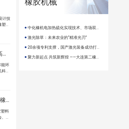
橡胶机械
、橡塑
橡塑技
尔南路
卓越贡
州）有
“增值
创
和化工
户银
蒙古
设计技
会赵彩
到会
度优秀
橡塑技
旨发言
中化橡机电加热硫化实现技术、市场双突破
），可
杰出奉
龙翔）
与会代
日报到
25）
业的权
激光除草：未来农业的“精准光刃”
造、
呼和
念证书
。 大
目标
租车大
20余项专利支撑，国产激光装备成功打入国际市场
胶超大
临的问
能科技
2022年 “青科大·高机杯” 第十二届中国（国际）橡塑技术、装备与市场高峰论坛在太原顺利召开
技术
作了
势，以
任刘兴
聚力新起点 共筑新辉煌 ——大连第二橡塑机械有限公司 38 周年庆典暨二期启幕盛典圆满成功
同微信）
长分享
的几项
齐福海
1 电
节能环
发展的
任表示
的总裁
妥后，
机科技
项目投
总经理
进行了
中心
橡塑技
当天
先生、
齐福海
学术界
装备》
了橡塑
心的评
位领
值得
望。
。鞠洪
计技术
珍贵的
会橡胶
2019年度全国橡塑中心工作年会暨第三届中国石油和化工勘察设计协会橡胶塑料设计专业委员会换届会顺利召开
化的光
中国石
国化
新一届
橡塑中
限公司
信息协
中国石
”等议
胶塑料
先生。
进企
王立杰
策划
会、全
的大力
个橡塑
燕、蒋
专注于
节能环
我国的
刊 5
委委员