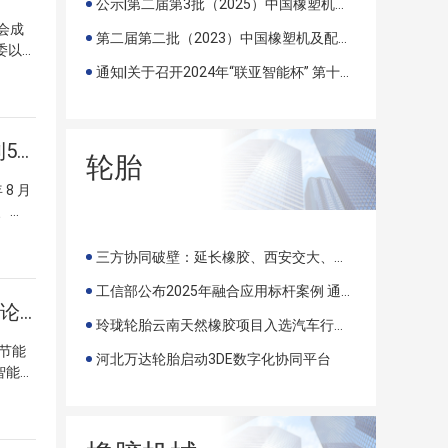
公示|第二届第3批（2025）中国橡塑机及配套行业“优质、创新产品”评价结果公示
会成
第二届第二批（2023）中国橡塑机及配套行业 “优质、创新产品”评价结果公示
委以及
大会现
通知|关于召开2024年“联亚智能杯” 第十三届中国（国际）橡塑技术、装备与市场高峰论坛
先生详
了方
》编委
会议通知|关于召开2025年全国橡塑中心年会暨《橡塑技术与装备》创刊50周年庆典的通知
位来宾
轮胎
理韩宇
8 月
生宣读
、
务副理
术专
上所作
高级顾
三方协同破壁：延长橡胶、西安交大、吉利共推生物基轮胎产业化
析了当
塑行业
会副会
工信部公布2025年融合应用标杆案例 通用股份智能配送系统入选
.轮
事长魏
2024 年“联亚智能杯”第十三届中国（国际）橡塑技术、装备与市场高峰论坛在淮安圆满落幕
流及新
化工情
玲珑轮胎云南天然橡胶项目入选汽车行业可持续发展最佳实践
 年度
协会橡
节能
 50
河北万达轮胎启动3DE数字化协同平台
塑中心
智能科
.橡塑
梁和引
高峰论
8.表
作工
士和主
、创
表彰仪
趋势，
日代表